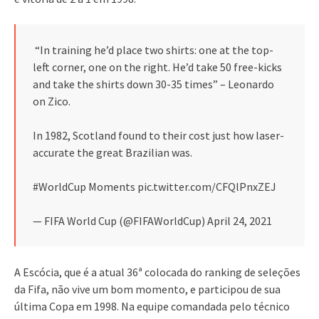
️ “In training he’d place two shirts: one at the top-
left corner, one on the right. He’d take 50 free-kicks
and take the shirts down 30-35 times” – Leonardo
on Zico.
In 1982, Scotland found to their cost just how laser-
accurate the great Brazilian was.
#WorldCup Moments pic.twitter.com/CFQlPnxZEJ
— FIFA World Cup (@FIFAWorldCup) April 24, 2021
A Escócia, que é a atual 36ª colocada do ranking de seleções
da Fifa, não vive um bom momento, e participou de sua
última Copa em 1998. Na equipe comandada pelo técnico