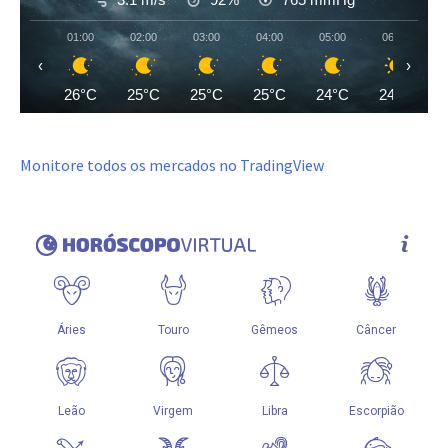
01:00
02:00
03:00
04:00
05:00
06:00
‹
›
26°C
25°C
25°C
25°C
24°C
24°C
Monitore todos os mercados no TradingView