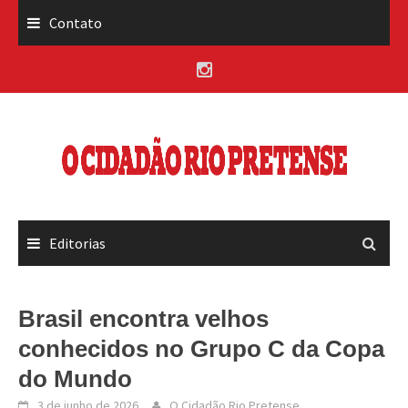
Skip
Contato
to
content
Editorias
Brasil encontra velhos
conhecidos no Grupo C da Copa
do Mundo
3 de junho de 2026
O Cidadão Rio Pretense