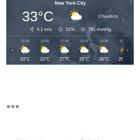
New York City
33°C
Chuvisco
4.1 m/s
51%
761
mmHg
15:00
16:00
17:00
18:00
19:00
20:00
‹
›
33°C
33°C
27°C
25°C
26°C
26°C