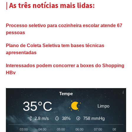
| As três notícias mais lidas:
Processo seletivo para cozinheira escolar atende 67
pessoas
Plano de Coleta Seletiva tem bases técnicas
apresentadas
Interessados podem concorrer a boxes do Shopping
HBv
Tempe
35°C
Limpo
2.8 m/s
38%
758
mmHg
03:00
04:00
05:00
06:00
07:00
08:00