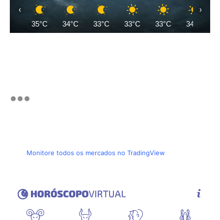
‹
›
35°C
34°C
33°C
33°C
33°C
34°C
Monitore todos os mercados no TradingView