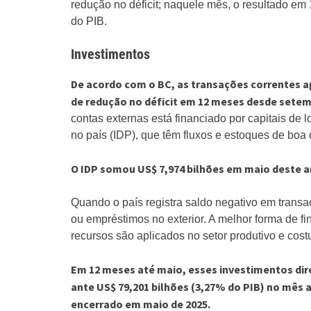
redução no déficit; naquele mês, o resultado e
do PIB.
Investimentos
De acordo com o BC, as transações correntes 
de redução no déficit em 12 meses desde setem
contas externas está financiado por capitais de 
no país (IDP), que têm fluxos e estoques de boa 
O IDP somou US$ 7,974 bilhões em maio deste an
Quando o país registra saldo negativo em transaç
ou empréstimos no exterior. A melhor forma de f
recursos são aplicados no setor produtivo e cos
Em 12 meses até maio, esses investimentos dire
ante US$ 79,201 bilhões (3,27% do PIB) no mês a
encerrado em maio de 2025.