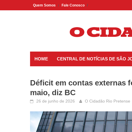
Skip
Quem Somos
Fale Conosco
to
content
HOME
CENTRAL DE NOTÍCIAS DE SÃO J
Déficit em contas externas f
maio, diz BC
26 de junho de 2026
O Cidadão Rio Pretense