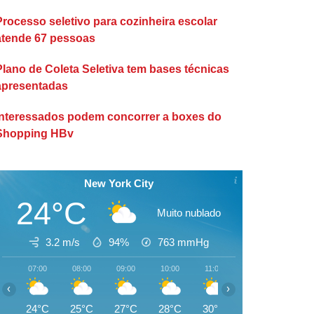
Processo seletivo para cozinheira escolar
atende 67 pessoas
Plano de Coleta Seletiva tem bases técnicas
apresentadas
Interessados podem concorrer a boxes do
Shopping HBv
New York City
24°C
Muito nublado
3.2 m/s
94%
763
mmHg
07:00
08:00
09:00
10:00
11:00
12:00
13:00
‹
›
24°C
25°C
27°C
28°C
30°C
31°C
32°C