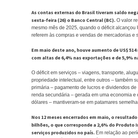
As contas externas do Brasil tiveram saldo neg
sexta-feira (26) o Banco Central (BC).
O valor re
mesmo mês de 2025, quando o déficit alcançou U
referem às compras e vendas de mercadorias e se
Em maio deste ano, houve aumento de US$ 514 m
com altas de 6,4% nas exportações e de 5,9% n
O déficit em serviços – viagens, transporte, al
propriedade intelectual, entre outros – também 
primária – pagamento de lucros e dividendos de 
renda secundária – gerada em uma economia e d
dólares – mantiveram-se em patamares semelha
Nos 12 meses encerrados em maio, o resultado
bilhões, o que corresponde a 2,6% do Produto I
serviços produzidos no país.
Em relação ao perí