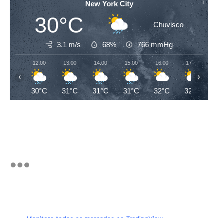
New York City
30°C
Chuvisco
3.1 m/s
68%
766
mmHg
12:00
13:00
14:00
15:00
16:00
17:00
‹
›
30°C
31°C
31°C
31°C
32°C
32°C