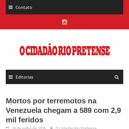
Skip
Contato
to
content
Editorias
Mortos por terremotos na
Venezuela chegam a 589 com 2,9
mil feridos
26 de junho de 2026
O Cidadão Rio Pretense