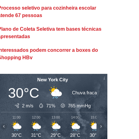
Processo seletivo para cozinheira escolar
atende 67 pessoas
Plano de Coleta Seletiva tem bases técnicas
apresentadas
Interessados podem concorrer a boxes do
Shopping HBv
New York City
30°C
Chuva fraca
2 m/s
71%
765
mmHg
11:00
12:00
13:00
14:00
15:00
16:00
17:00
‹
›
30°C
31°C
29°C
28°C
30°C
29°C
29°C