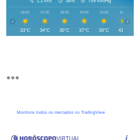
1.1 m/s
38%
759
mmHg
06:00
07:00
08:00
09:00
10:00
11:00
‹
›
33°C
34°C
35°C
37°C
39°C
41°C
Monitore todos os mercados no TradingView