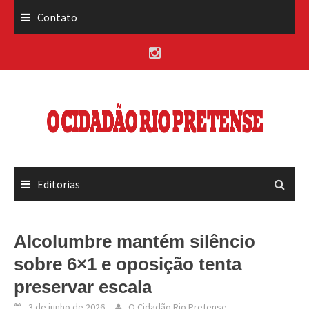
Skip
Contato
to
content
Editorias
Alcolumbre mantém silêncio
sobre 6×1 e oposição tenta
preservar escala
3 de junho de 2026
O Cidadão Rio Pretense