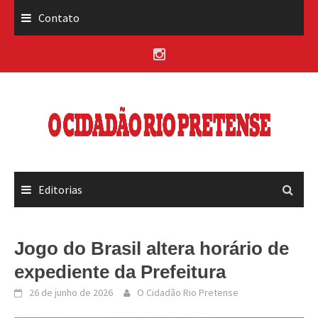
Skip
Contato
to
content
Editorias
Jogo do Brasil altera horário de
expediente da Prefeitura
26 de junho de 2026
O Cidadão Rio Pretense