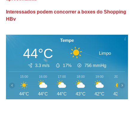
Interessados podem concorrer a boxes do Shopping
HBv
Tempe
44°C
Limpo
3.3 m/s
17%
756
mmHg
15:00
16:00
17:00
18:00
19:00
20:00
‹
›
44°C
44°C
44°C
43°C
42°C
42°C