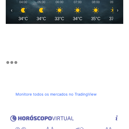
04:00
05:00
06:00
07:00
08:00
09:00
‹
›
34°C
34°C
33°C
34°C
35°C
37°C
Monitore todos os mercados no TradingView