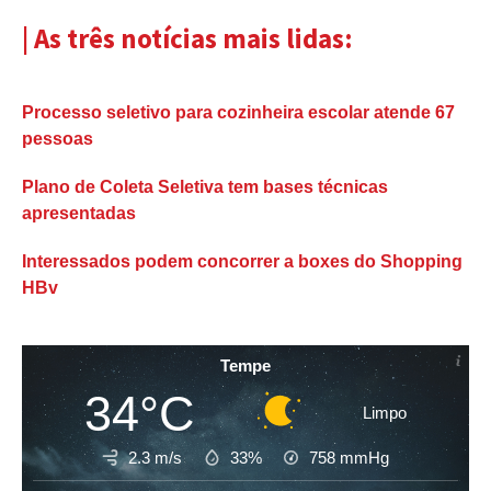
| As três notícias mais lidas:
Processo seletivo para cozinheira escolar atende 67
pessoas
Plano de Coleta Seletiva tem bases técnicas
apresentadas
Interessados podem concorrer a boxes do Shopping
HBv
Tempe
34°C
Limpo
2.3 m/s
33%
758
mmHg