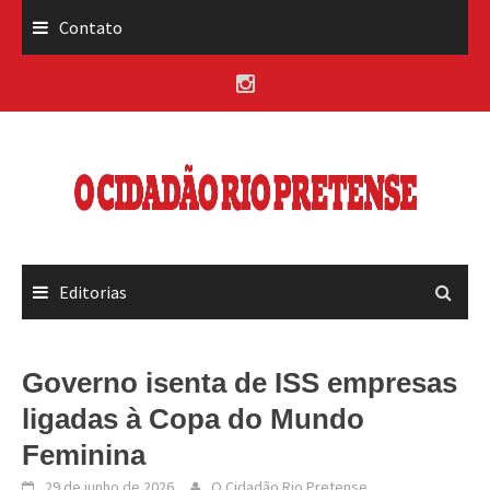
Skip
Contato
to
content
Editorias
Governo isenta de ISS empresas
ligadas à Copa do Mundo
Feminina
29 de junho de 2026
O Cidadão Rio Pretense