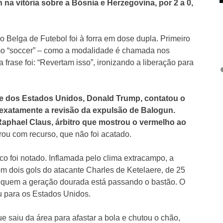
na vitória sobre a Bósnia e Herzegovina, por 2 a 0,
o Belga de Futebol foi à forra em dose dupla. Primeiro
mo “soccer” – como a modalidade é chamada nos
 frase foi: “Revertam isso”, ironizando a liberação para
te dos Estados Unidos, Donald Trump, contatou o
o exatamente a revisão da expulsão de Balogun.
Raphael Claus, árbitro que mostrou o vermelho ao
rou com recurso, que não foi acatado.
co foi notado. Inflamada pelo clima extracampo, a
com dois gols do atacante Charles de Ketelaere, de 25
a quem a geração dourada está passando o bastão. O
u para os Estados Unidos.
ue saiu da área para afastar a bola e chutou o chão,