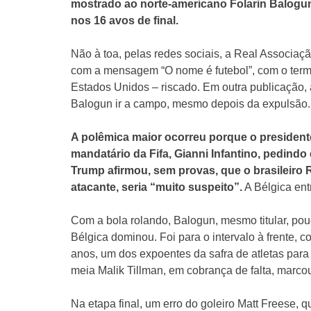
mostrado ao norte-americano Folarin Balogun 
nos 16 avos de final.
Não à toa, pelas redes sociais, a Real Associaçã
com a mensagem “O nome é futebol”, com o ter
Estados Unidos – riscado. Em outra publicação, a
Balogun ir a campo, mesmo depois da expulsão.
A polêmica maior ocorreu porque o presiden
mandatário da Fifa, Gianni Infantino, pedind
Trump afirmou, sem provas, que o brasileiro 
atacante, seria “muito suspeito”.
A Bélgica ent
Com a bola rolando, Balogun, mesmo titular, pou
Bélgica dominou. Foi para o intervalo à frente, 
anos, um dos expoentes da safra de atletas par
meia Malik Tillman, em cobrança de falta, marco
Na etapa final, um erro do goleiro Matt Freese, q