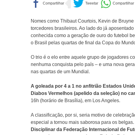
Nomes como Thibaut Courtois, Kevin de Bruyne
torcedores brasileiros. Ao lado do já aposentad
conhecida como a geração de ouro do futebol belg
o Brasil pelas quartas de final da Copa do Mund
O trio é o elo entre aquele grupo de jogadores 
nenhuma conquista pelo país – e uma nova geraç
nas quartas de um Mundial.
A goleada por 4 a 1 no anfitrião Estados Unid
Diabos Vermelhos (apelido da seleção) no c
16h (horário de Brasília), em Los Angeles.
A classificação, por si, seria motivo de celebraç
especial a tornou mais saborosa para os belgas
Disciplinar da Federação Internacional de Fut