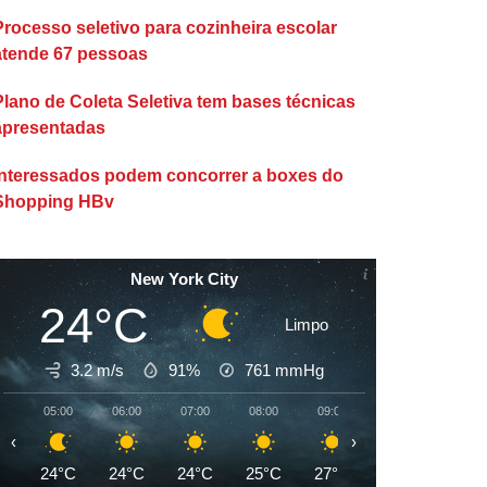
Processo seletivo para cozinheira escolar
atende 67 pessoas
Plano de Coleta Seletiva tem bases técnicas
apresentadas
Interessados podem concorrer a boxes do
Shopping HBv
New York City
24°C
Limpo
3.2 m/s
91%
761
mmHg
05:00
06:00
07:00
08:00
09:00
10:00
11:00
‹
›
24°C
24°C
24°C
25°C
27°C
29°C
30°C