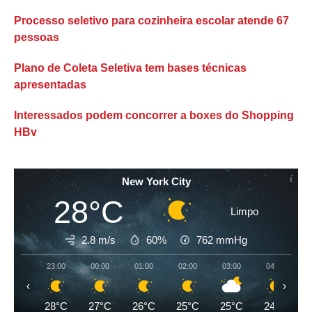
Processo seletivo para cozinheira escolar atende 67
pessoas
Plano de Coleta Seletiva tem bases técnicas
apresentadas
Interessados podem concorrer a boxes do Shopping
HBv
New York City
28°C
Limpo
2.8 m/s
60%
762
mmHg
23:00
00:00
01:00
02:00
03:00
04:00
‹
›
28°C
27°C
26°C
25°C
25°C
24°C