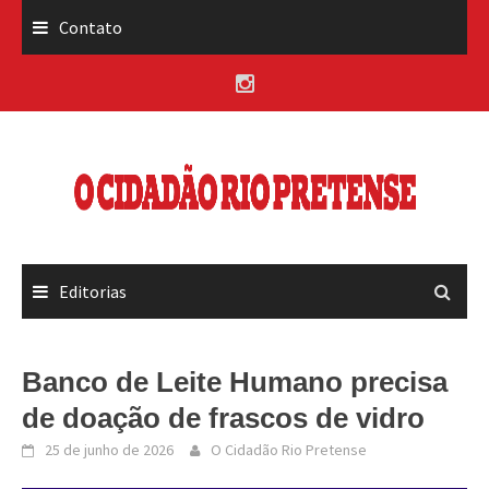
Skip
Contato
to
content
Editorias
Banco de Leite Humano precisa
de doação de frascos de vidro
25 de junho de 2026
O Cidadão Rio Pretense