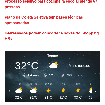
Processo seletivo para cozinheira escolar atende 67
pessoas
Plano de Coleta Seletiva tem bases técnicas
apresentadas
Interessados podem concorrer a boxes do Shopping
HBv
Tempe
32°C
Muito nublado
1.4 m/s
52%
760
mmHg
04:00
05:00
06:00
07:00
08:00
09:00
‹
›
32°C
31°C
31°C
31°C
33°C
35°C