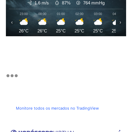
1.6 m/s
87%
764
mmHg
23:00
00:00
01:00
02:00
03:00
04:00
‹
›
26°C
26°C
25°C
25°C
25°C
25°C
Monitore todos os mercados no TradingView