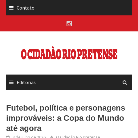
Skip
Contato
to
content
Editorias
Futebol, política e personagens
improváveis: a Copa do Mundo
até agora
8 de julho de 2026
O Cidadão Rio Pretense