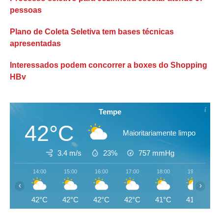
pessoas
Plano de Coleta Seletiva tem bases técnicas
apresentadas
Interessados podem concorrer a boxes do Shopping
HBv
Tempe
42°C
Maioritariamente limpo
3.4 m/s
23%
757
mmHg
14:00
15:00
16:00
17:00
18:00
19:00
‹
›
42°C
42°C
42°C
42°C
41°C
41°C