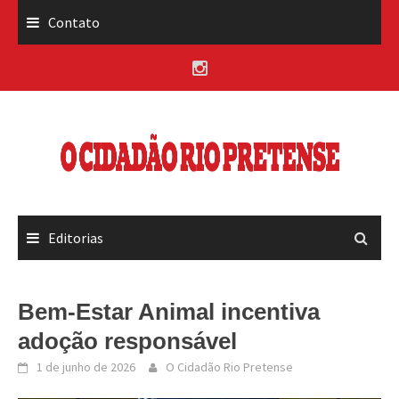
Skip
Contato
to
content
Editorias
Bem-Estar Animal incentiva
adoção responsável
1 de junho de 2026
O Cidadão Rio Pretense