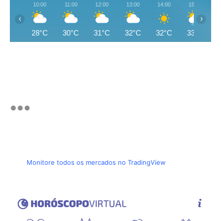
10:00
11:00
12:00
13:00
14:00
15:00
‹
›
28°C
30°C
31°C
32°C
32°C
33°C
Monitore todos os mercados no TradingView