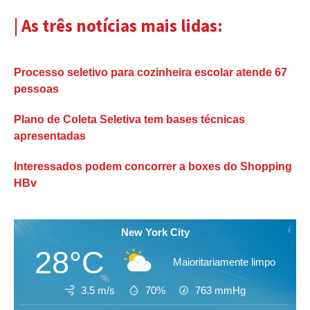
| As três notícias mais lidas:
Processo seletivo para cozinheira escolar atende 67
pessoas
Plano de Coleta Seletiva tem bases técnicas
apresentadas
Interessados podem concorrer a boxes do Shopping
HBv
New York City
28°C
Maioritariamente limpo
3.5 m/s
70%
763
mmHg