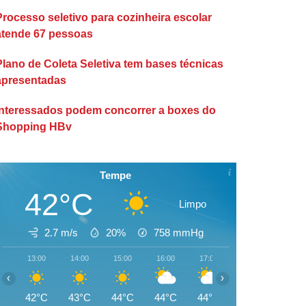
Processo seletivo para cozinheira escolar
atende 67 pessoas
Plano de Coleta Seletiva tem bases técnicas
apresentadas
Interessados podem concorrer a boxes do
Shopping HBv
Tempe
42°C
Limpo
2.7 m/s
20%
758
mmHg
13:00
14:00
15:00
16:00
17:00
18:00
19:00
‹
›
42°C
43°C
44°C
44°C
44°C
43°C
42°C