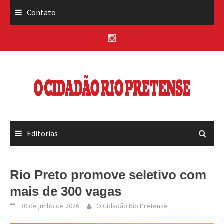
Skip
Contato
to
content
Editorias
Rio Preto promove seletivo com
mais de 300 vagas
30 de junho de 2026
O Cidadão Rio Pretense