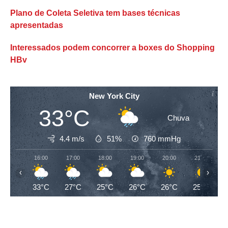
Plano de Coleta Seletiva tem bases técnicas
apresentadas
Interessados podem concorrer a boxes do Shopping
HBv
New York City
33°C
Chuva
4.4 m/s
51%
760
mmHg
16:00
17:00
18:00
19:00
20:00
21:00
‹
›
33°C
27°C
25°C
26°C
26°C
25°C