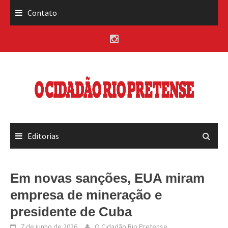
Skip
Contato
to
content
Editorias
Em novas sanções, EUA miram
empresa de mineração e
presidente de Cuba
7 de junho de 2026
O Cidadão Rio Pretense