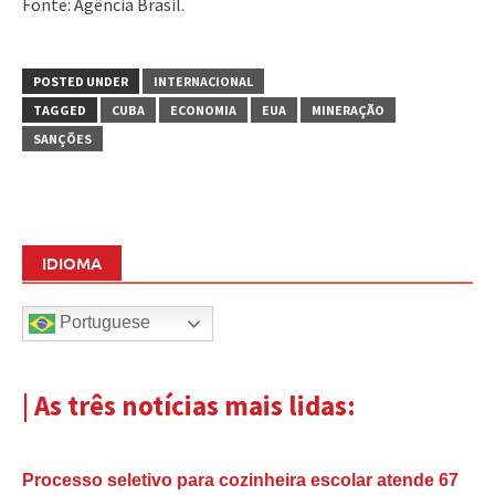
Fonte: Agência Brasil.
POSTED UNDER
INTERNACIONAL
TAGGED
CUBA
ECONOMIA
EUA
MINERAÇÃO
SANÇÕES
IDIOMA
Portuguese
| As três notícias mais lidas:
Processo seletivo para cozinheira escolar atende 67