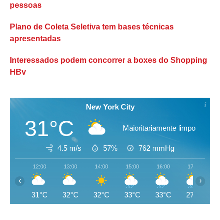
pessoas
Plano de Coleta Seletiva tem bases técnicas
apresentadas
Interessados podem concorrer a boxes do Shopping
HBv
New York City
31°C
Maioritariamente limpo
4.5 m/s
57%
762
mmHg
12:00
13:00
14:00
15:00
16:00
17:00
‹
›
31°C
32°C
32°C
33°C
33°C
27°C