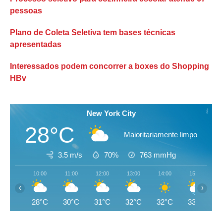
pessoas
Plano de Coleta Seletiva tem bases técnicas
apresentadas
Interessados podem concorrer a boxes do Shopping
HBv
New York City
28°C
Maioritariamente limpo
3.5 m/s
70%
763
mmHg
10:00
11:00
12:00
13:00
14:00
15:00
‹
›
28°C
30°C
31°C
32°C
32°C
33°C