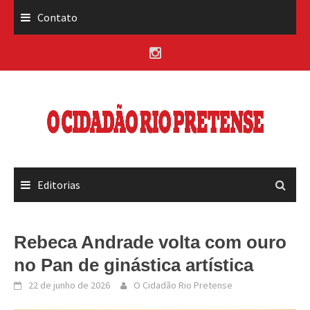
Skip
Contato
to
content
Editorias
Rebeca Andrade volta com ouro
no Pan de ginástica artística
22 de junho de 2026
O Cidadão Rio Pretense