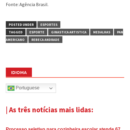
Fonte: Agência Brasil.
POSTED UNDER
ESPORTES
TAGGED
ESPORTE
GINASTICA ARTISTICA
MEDALHAS
PAN
AMERICANO
REBECA ANDRADE
IDIOMA
Portuguese
| As três notícias mais lidas:
Processo seletivo para cozinheira escolar atende 67