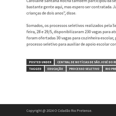
Carolaine Santana Rocha também participou da sele
bastante gente aqui, mas espero ser contratada. J
crianças de dois anos”, disse.
Somados, os processos seletivos realizados pela S
feira, 28 e 29/5, disponibilizaram 230 vagas para a
foram ofertadas 30 vagas para cozinheira escolar, 
processo seletivo para auxiliar de apoio escolar c
POSTED UNDER
CENTRAL DE NOTÍCIAS DE SÃO JOSÉ DO R
TAGGED
EDUCAÇÃO
PROCESSO SELETIVO
RIO PR
Copyright @ 2024 O Cidadão Rio Pretense.