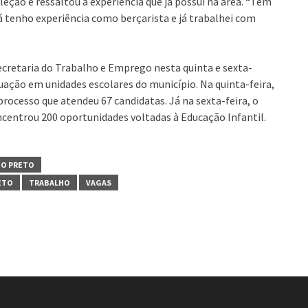
ção e ressaltou a experiência que já possui na área. “Tem
á tenho experiência como berçarista e já trabalhei com
ecretaria do Trabalho e Emprego nesta quinta e sexta-
tuação em unidades escolares do município. Na quinta-feira,
processo que atendeu 67 candidatas. Já na sexta-feira, o
oncentrou 200 oportunidades voltadas à Educação Infantil.
IO PRETO
ETO
TRABALHO
VAGAS