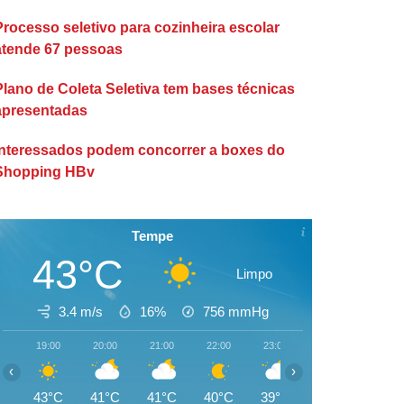
Processo seletivo para cozinheira escolar
atende 67 pessoas
Plano de Coleta Seletiva tem bases técnicas
apresentadas
Interessados podem concorrer a boxes do
Shopping HBv
Tempe
43°C
Limpo
3.4 m/s
16%
756
mmHg
19:00
20:00
21:00
22:00
23:00
00:00
01:00
‹
›
43°C
41°C
41°C
40°C
39°C
38°C
37°C