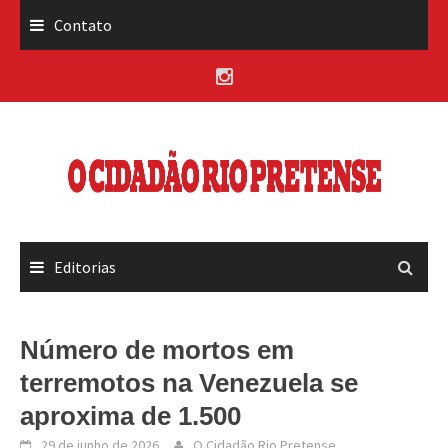
Skip
Contato
to
content
Editorias
Número de mortos em
terremotos na Venezuela se
aproxima de 1.500
29 de junho de 2026
O Cidadão Rio Pretense