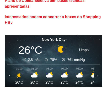
Plano de Coleta Seletiva tem bases técnicas
apresentadas
Interessados podem concorrer a boxes do Shopping
HBv
New York City
26°C
Limpo
2.8 m/s
79%
761
mmHg
01:00
02:00
03:00
04:00
05:00
06:00
‹
›
26°C
26°C
25°C
25°C
24°C
24°C