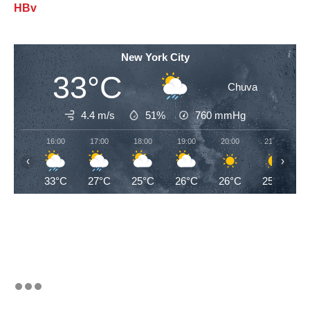
HBv
New York City
33°C
Chuva
4.4 m/s
51%
760
mmHg
16:00
17:00
18:00
19:00
20:00
21:00
‹
›
33°C
27°C
25°C
26°C
26°C
25°C