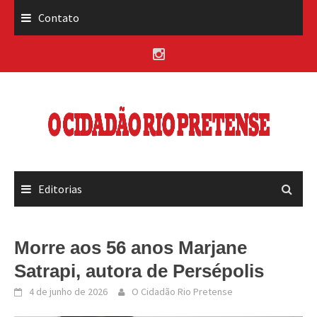
Skip
Contato
to
content
Editorias
Morre aos 56 anos Marjane
Satrapi, autora de Persépolis
4 de junho de 2026
O Cidadão Rio Pretense