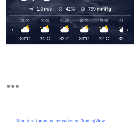
1.8 m/s
42%
759
mmHg
23:00
00:00
01:00
02:00
03:00
04:00
‹
›
34°C
34°C
33°C
33°C
32°C
32°C
Monitore todos os mercados no TradingView