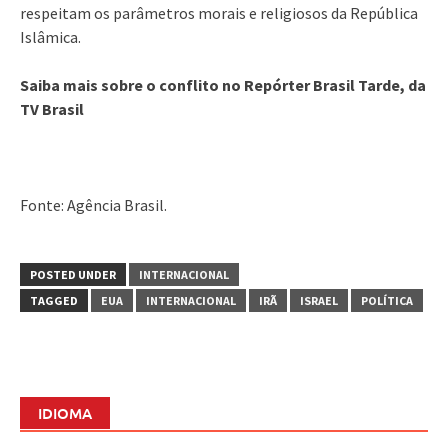
respeitam os parâmetros morais e religiosos da República
Islâmica.
Saiba mais sobre o conflito no Repórter Brasil Tarde, da
TV Brasil
Fonte: Agência Brasil.
POSTED UNDER
INTERNACIONAL
TAGGED
EUA
INTERNACIONAL
IRÃ
ISRAEL
POLÍTICA
IDIOMA