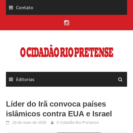
Skip
Contato
to
content
Editorias
Líder do Irã convoca países
islâmicos contra EUA e Israel
29 de maio de 2026
O Cidadão Rio Pretense