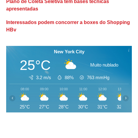
Plano de Coleta Seletiva tem bases técnicas
apresentadas
Interessados podem concorrer a boxes do Shopping
HBv
New York City
25°C
Muito nublado
3.2 m/s
88%
763
mmHg
08:00
09:00
10:00
11:00
12:00
13:00
‹
›
25°C
27°C
28°C
30°C
31°C
32°C