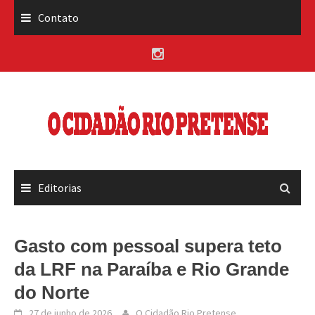
Skip
Contato
to
content
Editorias
Gasto com pessoal supera teto
da LRF na Paraíba e Rio Grande
do Norte
27 de junho de 2026
O Cidadão Rio Pretense