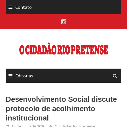
Skip
Contato
to
content
Editorias
Desenvolvimento Social discute
protocolo de acolhimento
institucional
18 de junho de 2026
O Cidadão Rio Pretense