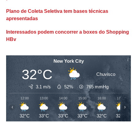
Plano de Coleta Seletiva tem bases técnicas
apresentadas
Interessados podem concorrer a boxes do Shopping
HBv
New York City
32°C
Chuvisco
3.1 m/s
52%
765
mmHg
12:00
13:00
14:00
15:00
16:00
17:00
‹
›
32°C
33°C
33°C
33°C
32°C
32°C