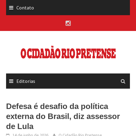
Skip
Contato
to
content
Editorias
Defesa é desafio da política
externa do Brasil, diz assessor
de Lula
14 de junho de 2026
O Cidadão Rio Pretense