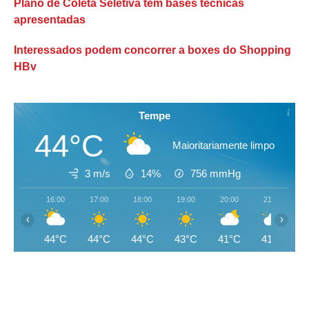
Plano de Coleta Seletiva tem bases técnicas
apresentadas
Interessados podem concorrer a boxes do Shopping
HBv
Tempe
44°C
Maioritariamente limpo
3 m/s
14%
756
mmHg
16:00
17:00
18:00
19:00
20:00
21:00
‹
›
44°C
44°C
44°C
43°C
41°C
41°C