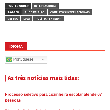
POSTED UNDER
INTERNACIONAL
TAGGED
AUDO FALEIRO
CONFLITOS INTERNACIONAIS
DEFESA
LULA
POLÍTICA EXTERNA
IDIOMA
Portuguese
| As três notícias mais lidas:
Processo seletivo para cozinheira escolar atende 67
pessoas