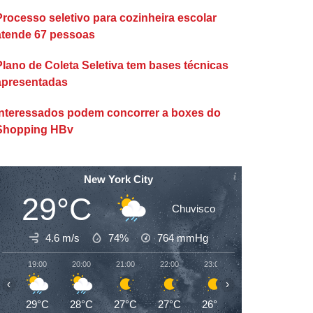
Processo seletivo para cozinheira escolar
atende 67 pessoas
Plano de Coleta Seletiva tem bases técnicas
apresentadas
Interessados podem concorrer a boxes do
Shopping HBv
New York City
29°C
Chuvisco
4.6 m/s
74%
764
mmHg
19:00
20:00
21:00
22:00
23:00
00:00
01:00
‹
›
29°C
28°C
27°C
27°C
26°C
26°C
26°C