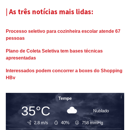
| As três notícias mais lidas:
Processo seletivo para cozinheira escolar atende 67
pessoas
Plano de Coleta Seletiva tem bases técnicas
apresentadas
Interessados podem concorrer a boxes do Shopping
HBv
Tempe
35°C
Nublado
2.8 m/s
40%
758
mmHg