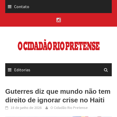
Skip
Contato
to
content
Editorias
Guterres diz que mundo não tem
direito de ignorar crise no Haiti
18 de junho de 2026
O Cidadão Rio Pretense