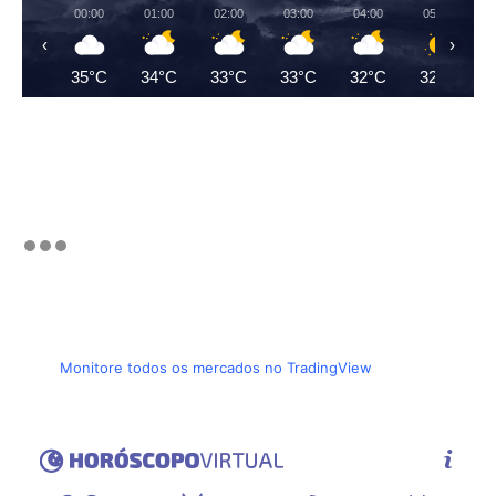
00:00
01:00
02:00
03:00
04:00
05:00
‹
›
35°C
34°C
33°C
33°C
32°C
32°C
Monitore todos os mercados no TradingView