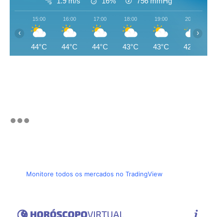
1.9 m/s
16%
756
mmHg
15:00
16:00
17:00
18:00
19:00
20:00
‹
›
44°C
44°C
44°C
43°C
43°C
42°C
Monitore todos os mercados no TradingView