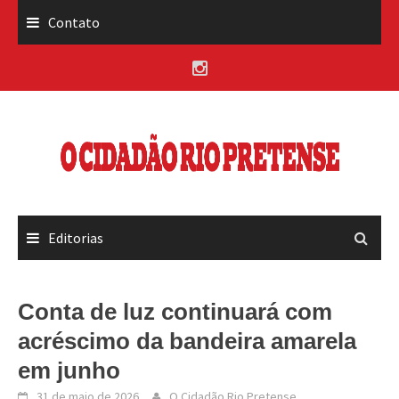
Skip
Contato
to
content
Editorias
Conta de luz continuará com
acréscimo da bandeira amarela
em junho
31 de maio de 2026
O Cidadão Rio Pretense