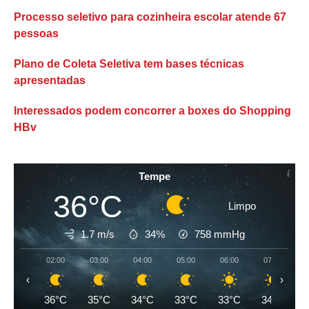
Processo seletivo para cozinheira escolar atende 67
pessoas
Plano de Coleta Seletiva tem bases técnicas
apresentadas
Interessados podem concorrer a boxes do Shopping
HBv
Tempe
36°C
Limpo
1.7 m/s
34%
758
mmHg
02:00
03:00
04:00
05:00
06:00
07:00
‹
›
36°C
35°C
34°C
33°C
33°C
34°C