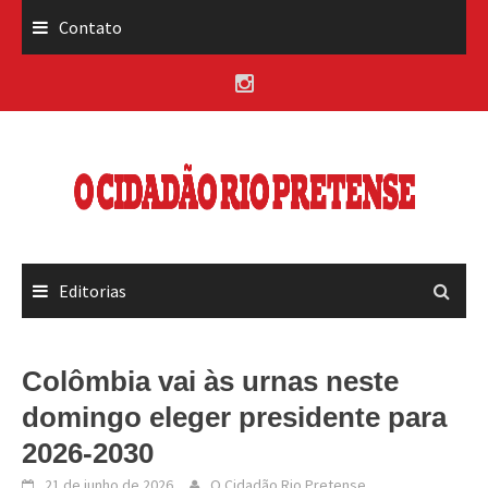
Skip
Contato
to
content
Editorias
Colômbia vai às urnas neste
domingo eleger presidente para
2026-2030
21 de junho de 2026
O Cidadão Rio Pretense