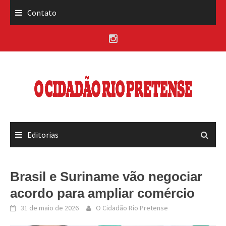
Skip
Contato
to
content
Editorias
Brasil e Suriname vão negociar
acordo para ampliar comércio
31 de maio de 2026
O Cidadão Rio Pretense