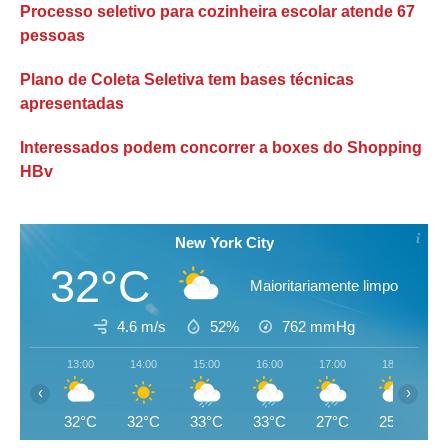
Processo seletivo para cozinheira escolar atende 67
pessoas
Plano de Coleta Seletiva tem bases técnicas
apresentadas
Interessados podem concorrer a boxes do Shopping
HBv
New York City
32°C
Maioritariamente limpo
4.6 m/s
52%
762
mmHg
13:00
14:00
15:00
16:00
17:00
18:00
‹
›
32°C
32°C
33°C
33°C
27°C
25°C