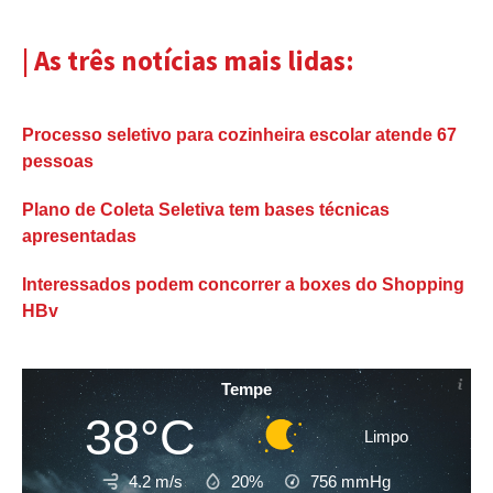
| As três notícias mais lidas:
Processo seletivo para cozinheira escolar atende 67
pessoas
Plano de Coleta Seletiva tem bases técnicas
apresentadas
Interessados podem concorrer a boxes do Shopping
HBv
Tempe
38°C
Limpo
4.2 m/s
20%
756
mmHg