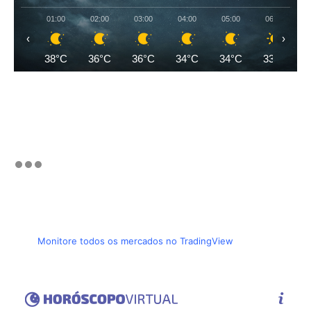
01:00
02:00
03:00
04:00
05:00
06:00
‹
›
38°C
36°C
36°C
34°C
34°C
33°C
Monitore todos os mercados no TradingView