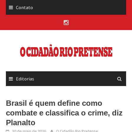
Skip
Contato
to
content
Editorias
Brasil é quem define como
combate e classifica o crime, diz
Planalto
30 de maio de 2026
O Cidadão Rio Pretense