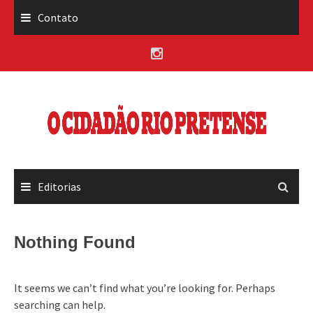
Skip
Contato
to
content
Editorias
Nothing Found
It seems we can’t find what you’re looking for. Perhaps
searching can help.