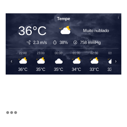
Tempe
36°C
Muito nublado
2.3 m/s
38%
758
mmHg
22:00
23:00
00:00
01:00
02:00
03:00
‹
›
36°C
35°C
35°C
34°C
33°C
33°C