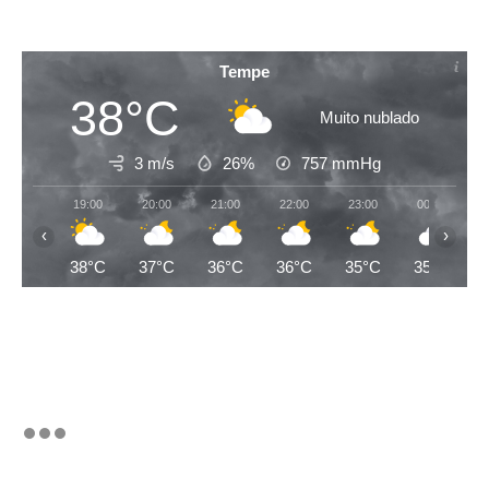
Tempe
38°C
Muito nublado
3 m/s
26%
757
mmHg
19:00
20:00
21:00
22:00
23:00
00:00
‹
›
38°C
37°C
36°C
36°C
35°C
35°C