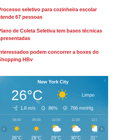
Processo seletivo para cozinheira escolar
atende 67 pessoas
Plano de Coleta Seletiva tem bases técnicas
apresentadas
Interessados podem concorrer a boxes do
Shopping HBv
New York City
26°C
Limpo
1.8 m/s
86%
766
mmHg
08:00
09:00
10:00
11:00
12:00
13:00
14:00
‹
›
26°C
28°C
29°C
30°C
31°C
29°C
28°C