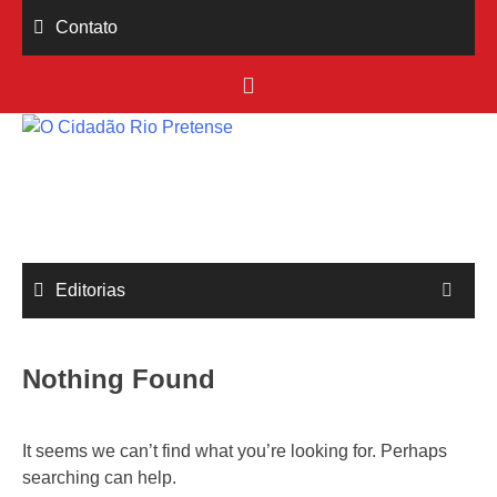
Skip
Contato
to
content
Editorias
Nothing Found
It seems we can’t find what you’re looking for. Perhaps
searching can help.