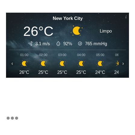
New York City
26°C
Limpo
3.1 m/s
92%
765
mmHg
01:00
02:00
03:00
04:00
05:00
06:00
‹
›
26°C
25°C
25°C
25°C
24°C
24°C