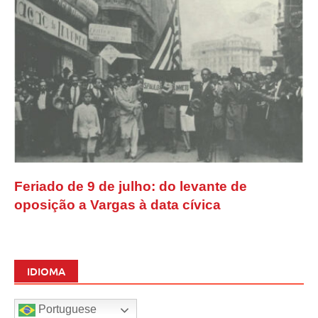
Feriado de 9 de julho: do levante de
oposição a Vargas à data cívica
IDIOMA
Portuguese