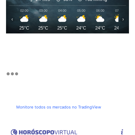
02:00
03:00
04:00
05:00
06:00
07:00
‹
›
25°C
25°C
25°C
24°C
24°C
24°C
Monitore todos os mercados no TradingView