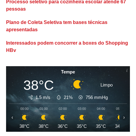
Processo seletivo para cozinheira escolar atende 67
pessoas
Plano de Coleta Seletiva tem bases técnicas
apresentadas
Interessados podem concorrer a boxes do Shopping
HBv
Tempe
38°C
Limpo
1.5 m/s
21%
756
mmHg
00:00
01:00
02:00
03:00
04:00
05:00
‹
›
38°C
38°C
36°C
35°C
35°C
34°C