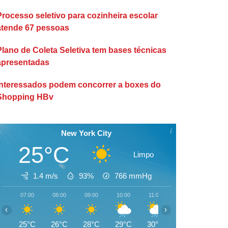
Processo seletivo para cozinheira escolar
atende 67 pessoas
Plano de Coleta Seletiva tem bases técnicas
apresentadas
Interessados podem concorrer a boxes do
Shopping HBv
New York City
25°C
Limpo
1.4 m/s
93%
766
mmHg
07:00
08:00
09:00
10:00
11:00
12:00
13:00
‹
›
25°C
26°C
28°C
29°C
30°C
31°C
29°C