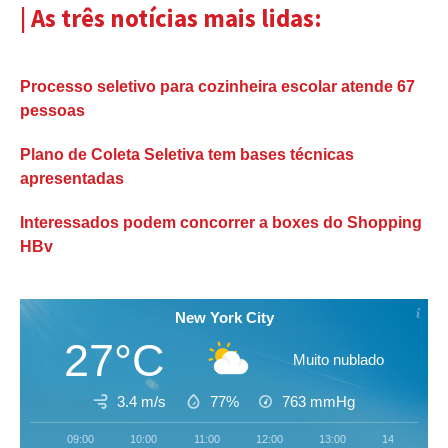
| As três notícias mais lidas:
Processo seletivo para cozinheira escolar atende 67
pessoas
Plano de Coleta Seletiva tem bases técnicas
apresentadas
Interessados podem concorrer a boxes do Shopping
HBv
New York City
27°C
Muito nublado
3.4 m/s
77%
763
mmHg
09:00
10:00
11:00
12:00
13:00
14:00