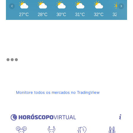
‹
›
27°C
28°C
30°C
31°C
32°C
32°C
Monitore todos os mercados no TradingView