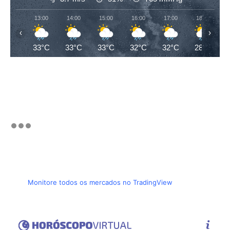
13:00
14:00
15:00
16:00
17:00
18:00
‹
›
33°C
33°C
33°C
32°C
32°C
28°C
Monitore todos os mercados no TradingView