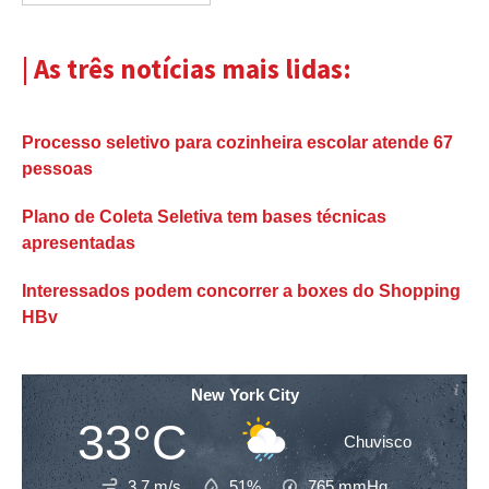
| As três notícias mais lidas:
Processo seletivo para cozinheira escolar atende 67
pessoas
Plano de Coleta Seletiva tem bases técnicas
apresentadas
Interessados podem concorrer a boxes do Shopping
HBv
New York City
33°C
Chuvisco
3.7 m/s
51%
765
mmHg