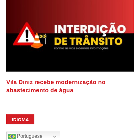
Vila Diniz recebe modernização no
abastecimento de água
IDIOMA
Portuguese