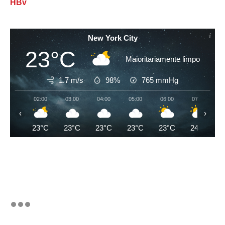
HBv
New York City
23°C
Maioritariamente limpo
1.7 m/s
98%
765
mmHg
02:00
03:00
04:00
05:00
06:00
07:00
‹
›
23°C
23°C
23°C
23°C
23°C
24°C