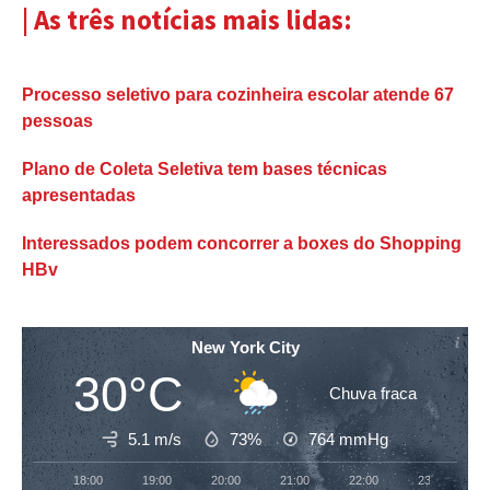
| As três notícias mais lidas:
Processo seletivo para cozinheira escolar atende 67
pessoas
Plano de Coleta Seletiva tem bases técnicas
apresentadas
Interessados podem concorrer a boxes do Shopping
HBv
New York City
30°C
Chuva fraca
5.1 m/s
73%
764
mmHg
18:00
19:00
20:00
21:00
22:00
23:00