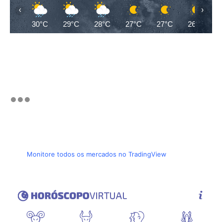
‹
›
30°C
29°C
28°C
27°C
27°C
26°C
Monitore todos os mercados no TradingView