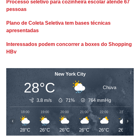
Processo seletivo para cozinheira escolar atende 67
pessoas
Plano de Coleta Seletiva tem bases técnicas
apresentadas
Interessados podem concorrer a boxes do Shopping
HBv
New York City
28°C
Chuva
3.8 m/s
71%
764
mmHg
18:00
19:00
20:00
21:00
22:00
23:00
‹
›
28°C
26°C
26°C
26°C
26°C
26°C