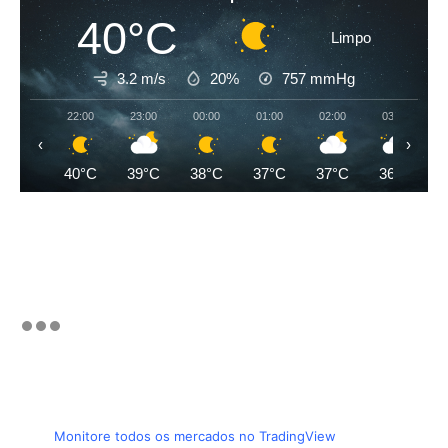
40°C
Limpo
3.2 m/s
20%
757
mmHg
22:00
23:00
00:00
01:00
02:00
03:00
‹
›
40°C
39°C
38°C
37°C
37°C
36°C
Monitore todos os mercados no TradingView