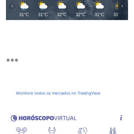
‹
›
31°C
31°C
32°C
32°C
31°C
31°C
Monitore todos os mercados no TradingView