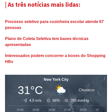
| As três notícias mais lidas:
Processo seletivo para cozinheira escolar atende 67
pessoas
Plano de Coleta Seletiva tem bases técnicas
apresentadas
Interessados podem concorrer a boxes do Shopping
HBv
New York City
31°C
Chuvisco
4.5 m/s
66%
765
mmHg
14:00
15:00
16:00
17:00
18:00
19:00