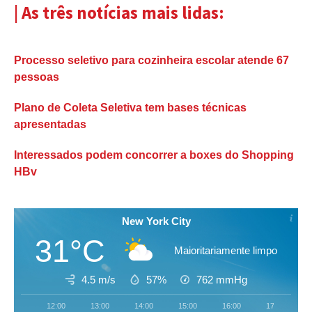
| As três notícias mais lidas:
Processo seletivo para cozinheira escolar atende 67
pessoas
Plano de Coleta Seletiva tem bases técnicas
apresentadas
Interessados podem concorrer a boxes do Shopping
HBv
New York City
31°C
Maioritariamente limpo
4.5 m/s
57%
762
mmHg
12:00
13:00
14:00
15:00
16:00
17:00