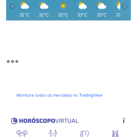
‹
›
31°C
32°C
32°C
33°C
33°C
27°C
Monitore todos os mercados no TradingView