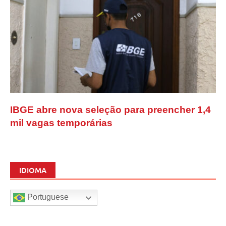
IBGE abre nova seleção para preencher 1,4
mil vagas temporárias
IDIOMA
Portuguese