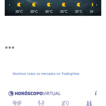
‹
›
38°C
38°C
36°C
35°C
35°C
34°C
Monitore todos os mercados no TradingView