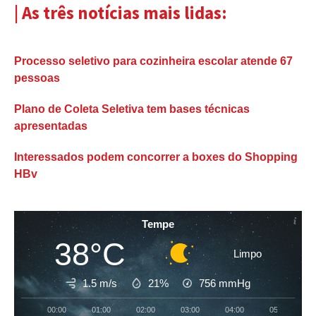
| As três notícias mais lidas:
Processo seletivo para cozinheira escolar atende 67
pessoas
Plano de Coleta Seletiva tem bases técnicas
apresentadas
Interessados podem concorrer a boxes do Shopping
HBv
Tempe
38°C
Limpo
1.5 m/s
21%
756
mmHg
00:00
01:00
02:00
03:00
04:00
05:00