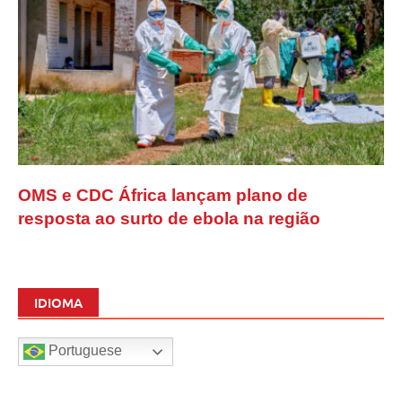
OMS e CDC África lançam plano de
resposta ao surto de ebola na região
IDIOMA
Portuguese