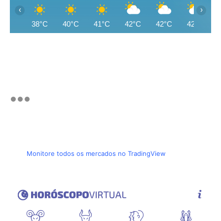
‹
›
38°C
40°C
41°C
42°C
42°C
42°C
Monitore todos os mercados no TradingView