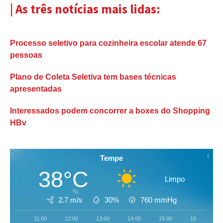
| As três notícias mais lidas:
Processo seletivo para cozinheira escolar atende 67
pessoas
Plano de Coleta Seletiva tem bases técnicas
apresentadas
Interessados podem concorrer a boxes do Shopping
HBv
Tempe
38°C
Limpo
2.7 m/s
30%
760
mmHg
11:00
12:00
13:00
14:00
15:00
16:00