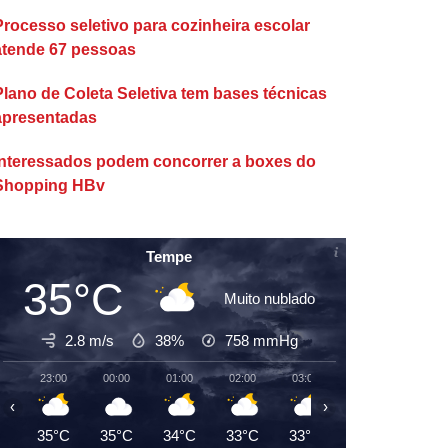
Processo seletivo para cozinheira escolar
atende 67 pessoas
Plano de Coleta Seletiva tem bases técnicas
apresentadas
Interessados podem concorrer a boxes do
Shopping HBv
Tempe
35°C
Muito nublado
2.8 m/s
38%
758
mmHg
23:00
00:00
01:00
02:00
03:00
04:00
05:00
‹
›
35°C
35°C
34°C
33°C
33°C
32°C
32°C